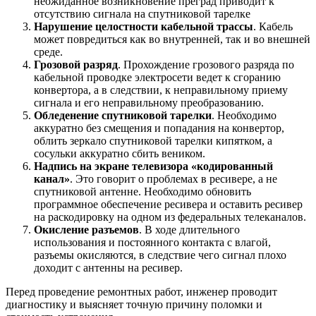
неожиданное возникновение преград приводит к
отсутствию сигнала на спутниковой тарелке
Нарушение целостности кабельной трассы
. Кабель
может повредиться как во внутренней, так и во внешней
среде.
Грозовой разряд
. Прохождение грозового разряда по
кабельной проводке электросети ведет к сгоранию
конвертора, а в следствии, к неправильному приему
сигнала и его неправильному преобразованию.
Обледенение спутниковой тарелки
. Необходимо
аккуратно без смещения и попадания на конвертор,
облить зеркало спутниковой тарелки кипятком, а
сосульки аккуратно сбить веником.
Надпись на экране телевизора «кодированный
канал»
. Это говорит о проблемах в ресивере, а не
спутниковой антенне. Необходимо обновить
программное обеспечение ресивера и оставить ресивер
на раскодировку на одном из федеральных телеканалов.
Окисление разъемов
. В ходе длительного
использования и постоянного контакта с влагой,
разъемы окисляются, в следствие чего сигнал плохо
доходит с антенны на ресивер.
Перед проведение ремонтных работ, инженер проводит
диагностику и выясняет точную причину поломки и